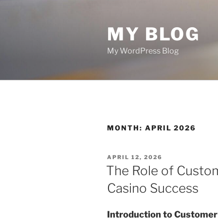
Skip
to
MY BLOG
content
My WordPress Blog
MONTH:
APRIL 2026
POSTED
APRIL 12, 2026
ON
The Role of Custom
Casino Success
Introduction to Customer