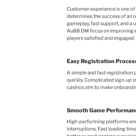
Customer experience is one of 
determines the success of an o
gameplay, fast support, and a u
Au88 DM focus on improving ev
players satisfied and engaged.
Easy Registration Proces
A simple and fast registration 
quickly. Complicated sign-up 
casinos aim to make onboardin
Smooth Game Performan
High-performing platforms ens
interruptions. Fast loading tim