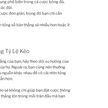
ng phổ biến trong cá cược bóng đá,
các đội.
 cược đơn giản, trong đó bạn chỉ cần
 tổng số bàn thắng sẽ nhiều hơn hoặc ít
ng Tỷ Lệ Kèo
hắng của bạn, hãy theo dõi xu hướng của
ủa họ. Ngoài ra, bạn cũng nên thường
u nguồn khác nhau để có cái nhìn tổng
ắn hơn.
 kèo sẽ không chỉ giúp bạn đặt cược thông
 thắng lớn trong mỗi trận đấu mà bạn