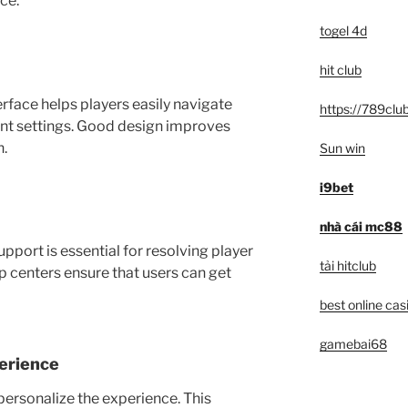
ce.
togel 4d
hit club
rface helps players easily navigate
https://789club
nt settings. Good design improves
n.
Sun win
i9bet
nhà cái mc88
pport is essential for resolving player
tải hitclub
lp centers ensure that users can get
best online cas
gamebai68
erience
ersonalize the experience. This