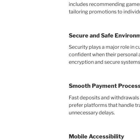
includes recommending games,
tailoring promotions to individ
Secure and Safe Environ
Security plays a major role in 
confident when their personal a
encryption and secure systems
Smooth Payment Process
Fast deposits and withdrawals
prefer platforms that handle tr
unnecessary delays.
Mobile Accessibility