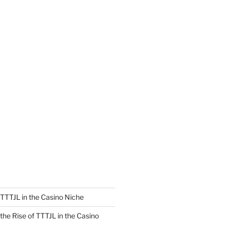
TTTJL in the Casino Niche
the Rise of TTTJL in the Casino